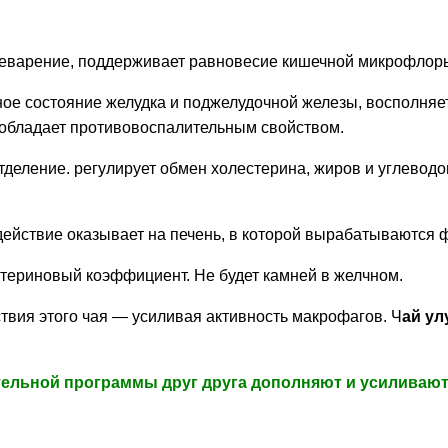
еварение, поддерживает равновесие кишечной микрофлор
ное состояние желудка и поджелудочной железы, восполня
 обладает противовоспалительным свойством.
деление. регулирует обмен холестерина, жиров и углеводо
ействие оказывает на печень, в которой вырабатываются 
ериновый коэффициент. Не будет камней в желчном.
вия этого чая — усиливая активность макрофагов. Ч
ай ул
ельной программы друг друга дополняют и усиливаю