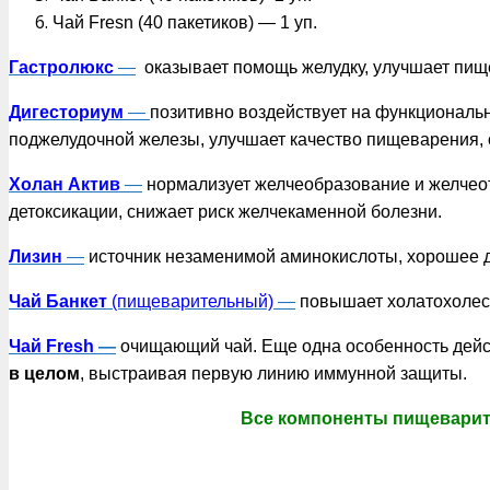
Чай Fresn (40 пакетиков) — 1 уп.
Гастролюкс
—
оказывает помощь желудку, улучшает пищ
Дигесториум
—
позитивно воздействует на функциональ
поджелудочной железы, улучшает качество пищеварения,
Холан Актив
—
нормализует желчеобразование и желчеот
детоксикации, снижает риск желчекаменной болезни.
Лизин
—
источник незаменимой аминокислоты, хорошее д
Чай Банкет
(пищеварительный)
—
повышает холатохолест
Чай Fresh
—
очищающий чай. Еще одна особенность дейст
в целом
, выстраивая первую линию иммунной защиты.
Все компоненты пищеварит