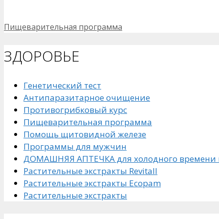
Рубрики
Пищеварительная программа
ЗДОРОВЬЕ
Генетический тест
Антипаразитарное очищение
Противогрибковый курс
Пищеварительная программа
Помощь щитовидной железе
Программы для мужчин
ДОМАШНЯЯ АПТЕЧКА для холодного времени 
Растительные экстракты Revitall
Растительные экстракты Ecopam
Растительные экстракты