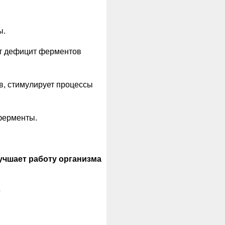
ы.
ет дефицит ферментов
в, стимулирует процессы
ферменты.
учшает работу организма
т