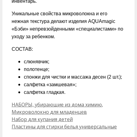
инвентарь.
Уникальные свойства микроволокна и его
нежная текстура делают изделия AQUAmagic
«Бэби» непревзойденными «специалистами» по
уходу за ребенком.
СОСТАВ:
слюнявчик;
полотенце;
спонжи для чистки и массажа десен (2 шт.);
салфетка «замшевая»;
салфетка гладкая.
Рубрики
НАБОРЫ, убирающие из дома химию
,
Микроволокно для младенцев
Набор для купания детей
Пластины для стирки белья универсальные