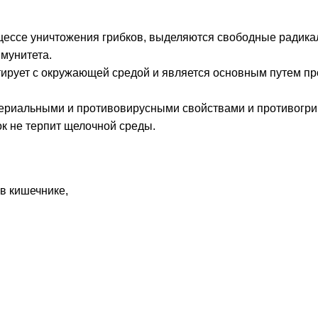
цессе уничтожения грибков, выделяются свободные радика
мунитета.
ктирует с окружающей средой и является основным путем п
териальными и противовирусными свойствами и противогр
ок не терпит щелочной среды.
в кишечнике,