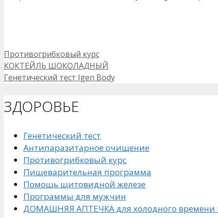
Рубрики
Противогрибковый курс
КОКТЕЙЛЬ ШОКОЛАДНЫЙ
Генетический тест Igen Body
ЗДОРОВЬЕ
Генетический тест
Антипаразитарное очищение
Противогрибковый курс
Пищеварительная программа
Помощь щитовидной железе
Программы для мужчин
ДОМАШНЯЯ АПТЕЧКА для холодного времени 