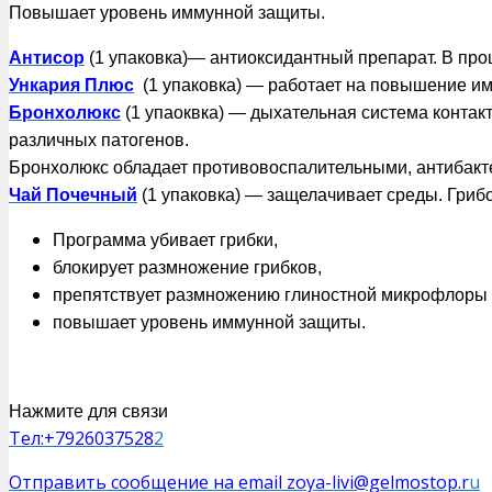
Повышает уровень иммунной защиты.
Антисор
(1 упаковка)
— антиоксидантный препарат. В про
Ункария Плюс
(1 упаковка) — работает на повышение им
Бронхолюкс
(1 упаоквка) — дыхательная система конта
различных патогенов.
Бронхолюкс обладает противовоспалительными, антибак
Чай Почечный
(1 упаковка) — защелачивает среды. Гриб
Программа убивает грибки,
блокирует размножение грибков,
препятствует размножению глиностной микрофлоры 
повышает уровень иммунной защиты.
Нажмите для связи
Тел:+7926037528
2
Отправить сообщение на email zoya-livi@gelmostop.r
u