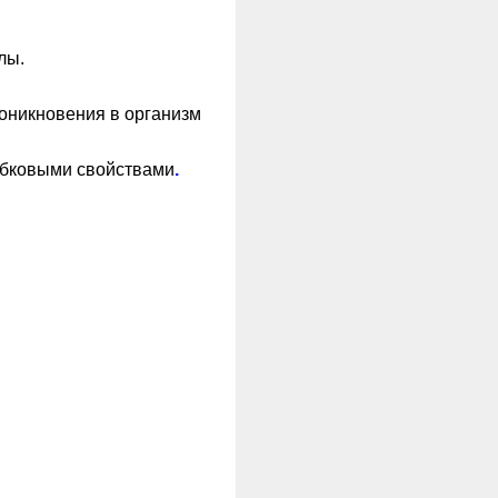
лы.
роникновения в организм
ибковыми свойствами
.