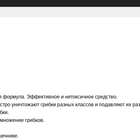
я формула. Эффективное и нетоксичное средство.
тро уничтожают грибки разных классов и подавляют их ра
бки.
змножение грибков.
ечнике.