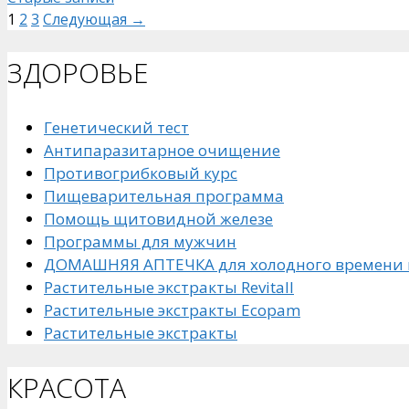
Страница
Страница
Страница
1
2
3
Следующая
→
ЗДОРОВЬЕ
Генетический тест
Антипаразитарное очищение
Противогрибковый курс
Пищеварительная программа
Помощь щитовидной железе
Программы для мужчин
ДОМАШНЯЯ АПТЕЧКА для холодного времени 
Растительные экстракты Revitall
Растительные экстракты Ecopam
Растительные экстракты
КРАСОТА