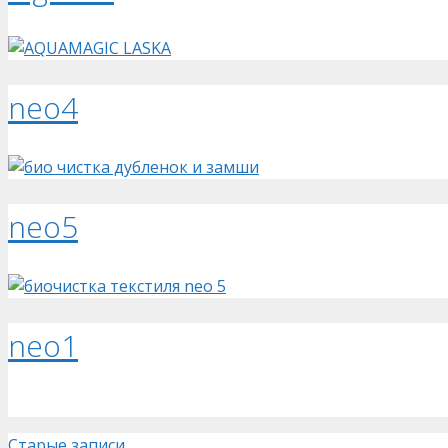
neo4
neo5
neo1
Старые записи