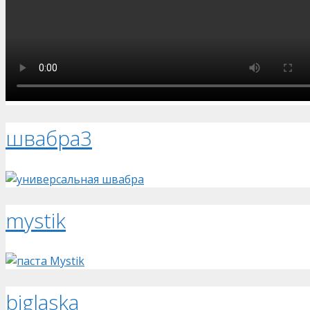
швабра3
mystik
biglaska